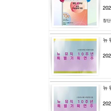
20
창단
뉴 
20
뉴 
20