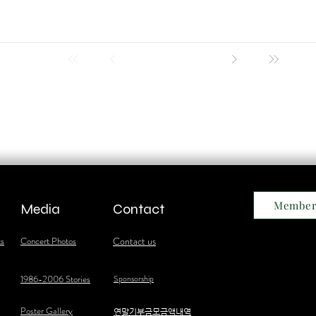
Member
Media
Contact
ts
Concert Photos
Contact us
1986-2006 Stories
Sponsorship
Poster Gallery
​연말기부금모금액내역