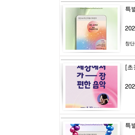
특
20
창단
[초
20
특별