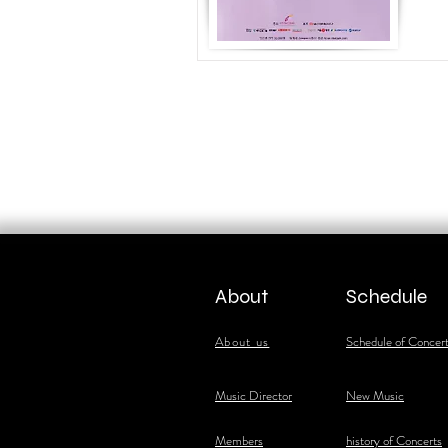
About
Schedule
About us
Schedule of Concer
​Music Director
New Music
​Members
history of Concerts