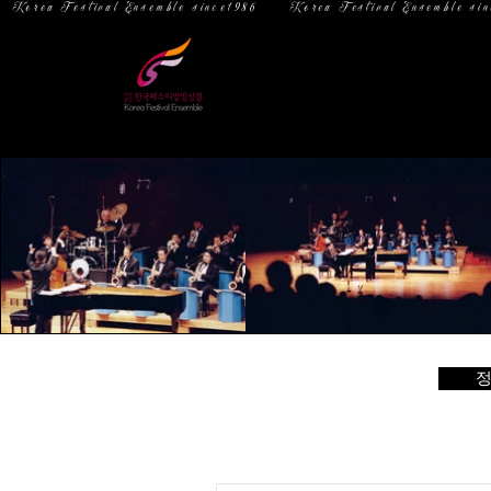
  Korea Festival Ensemble since1986   
홈
소 개