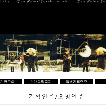
일 정
미디어
문 의
정기연주회
현대음악축제
특별기획연주
기획연주/초청연주