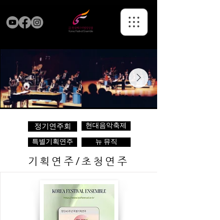
현대음악축제
정기연주회
특별기획연주
뉴 뮤직
기획연주/초청연주