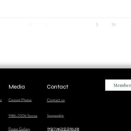
Member
Media
Contact
ts
Concert Photos
Contact us
1986-2006 Stories
Sponsorship
Poster Gallery
​연말기부금모금액내역