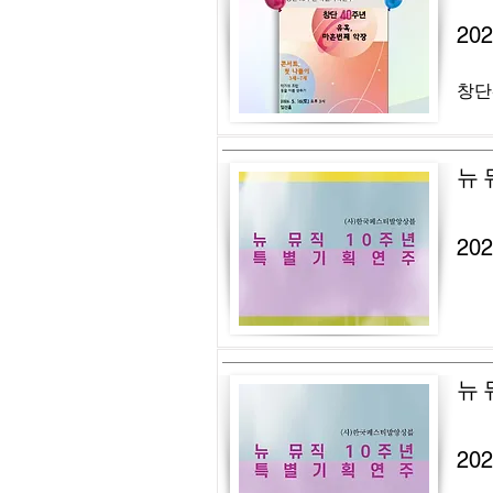
20
창단
뉴 
20
뉴 
20