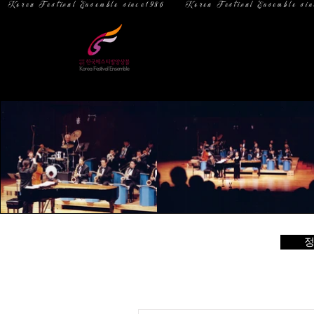
  Korea Festival Ensemble since1986   
홈
소 개