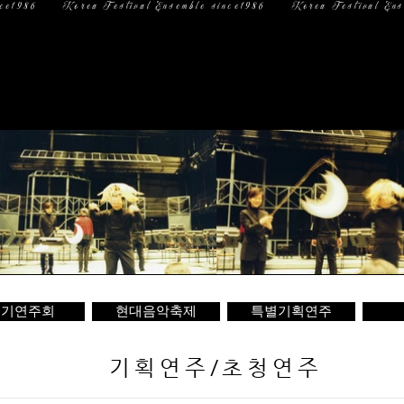
일 정
미디어
문 의
정기연주회
현대음악축제
특별기획연주
기획연주/초청연주