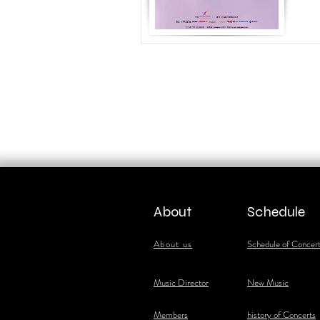
About
Schedule
About us
Schedule of Concer
​Music Director
New Music
​Members
history of Concerts