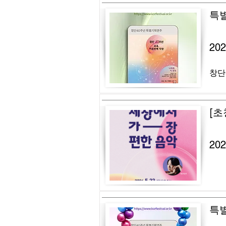
특
20
창단
[초
20
특별