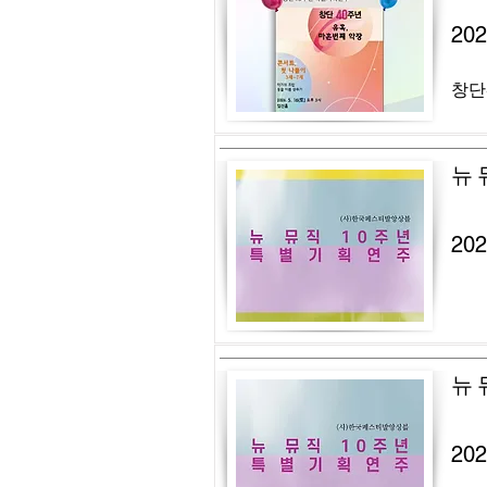
20
창단
뉴 
20
뉴 
20