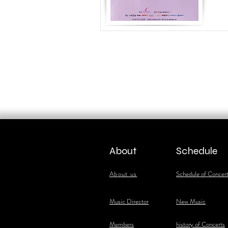
About
Schedule
About us
Schedule of Concer
​Music Director
New Music
​Members
history of Concerts