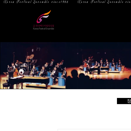
  Korea Festival Ensemble since1986   
홈
소 개