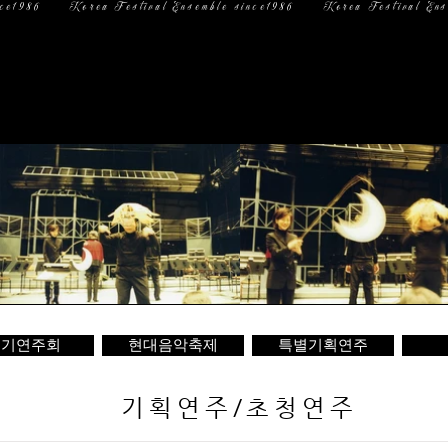
일 정
미디어
문 의
정기연주회
현대음악축제
특별기획연주
기획연주/초청연주