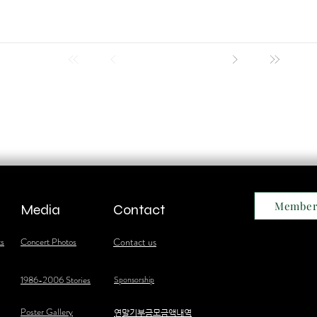
Member
Media
Contact
ts
Concert Photos
Contact us
1986-2006 Stories
Sponsorship
Poster Gallery
​연말기부금모금액내역