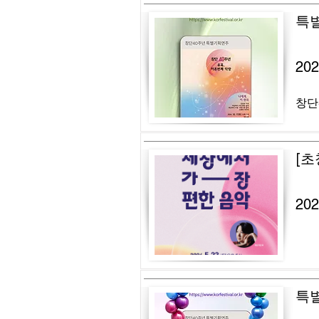
특
20
창단
[초
20
특별