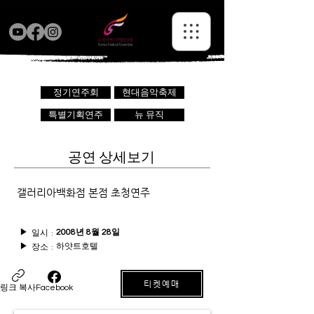
정기연주회
현대음악축제
특별기획연주
뉴 뮤직
공연 상세보기
갤러리아백화점 본점 초청연주
일시 :
▶
2008년 8월 28일
하얏트호텔
장소 :
▶
티켓예매
링크 복사
Facebook