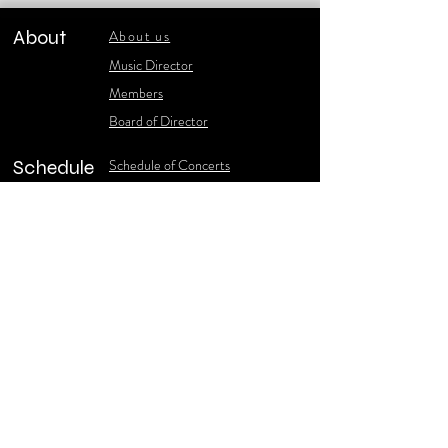
About
About us
​Music Director
​Members
Board of Director
Schedule
Schedule of Concerts
New Music
history of Concerts
Media
Concert Photos
1986-2006 Stories
Poster Gallery
Concerts Recordings
Contact
Contact us