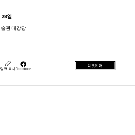
 28일
술관 대강당
티켓예매
링크 복사
Facebook