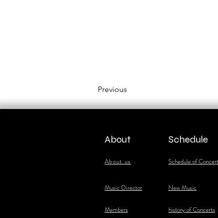
Previous
About
Schedule
About us
Schedule of Concer
​Music Director
New Music
​Members
history of Concerts