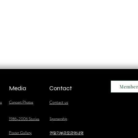
Member
Media
Contact
ts
Concert Photos
Contact us
1986-2006 Stories
Sponsorship
Poster Gallery
​연말기부금모금액내역