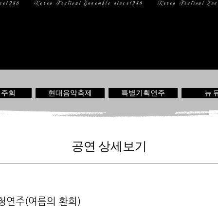
일 정
미디어
문 의
연주회
현대음악축제
특별기획연주
뉴 
공연 상세보기
청연주(여름의 환희)