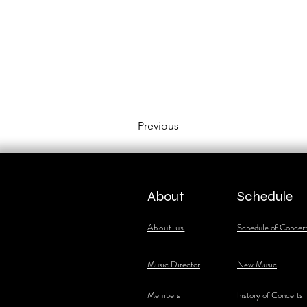
Previous
About
Schedule
About us
Schedule of Concer
​Music Director
New Music
​Members
history of Concerts