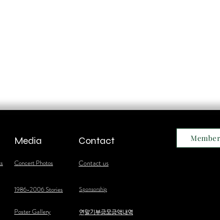
Member
Media
Contact
ts
Concert Photos
Contact us
1986-2006 Stories
Sponsorship
Poster Gallery
​연말기부금모금액내역