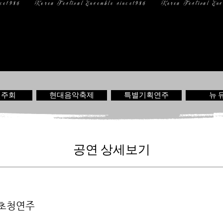
일 정
미디어
문 의
연주회
현대음악축제
특별기획연주
뉴 
공연 상세보기
초청연주