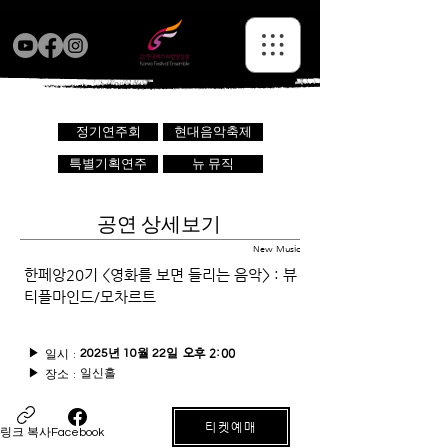
정기연주회
현대음악축제
특별기획연주
뉴 뮤직
공연 상세보기
New Music
한페앙20기 <영화를 보면 들리는 음악> : 뷰
티플마인드/모차르트
일시 :
오후 2:00
▶
2025년 10월 22일
일신홀
장소 :
▶
티켓예매
링크 복사
Facebook