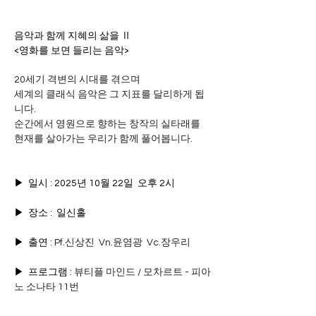
음악과 함께 지혜의 삶을 Ⅱ
<영화를 보면 들리는 음악>
20세기 격변의 시대를 겪으며
세계의 클래식 음악은 그 지표를 달리하게 됩
니다.
순간에서 영원으로 향하는 창작의 실타래를
현재를 살아가는 우리가 함께 풀어봅니다.
▶  일시 : 2025년 10월 22일  오후 2시
▶  장소 :  일신홀
▶  출연 : 
Pf.신상진  Vn.윤염광  Vc.장우리
▶  프로그램 : 
뷰티플 마인드 / 모차르트 - 피아
노 소나타 11번