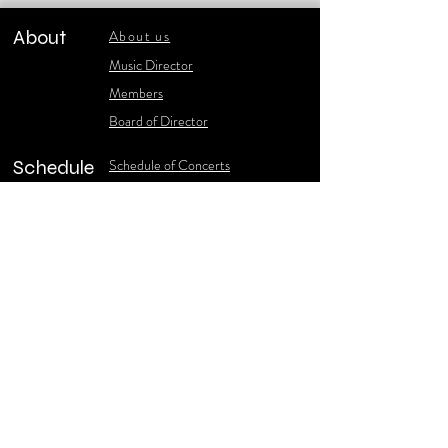
About
About us
​Music Director
​Members
Board of Director
Schedule
Schedule of Concerts
New Music
history of Concerts
Media
Concert Photos
1986-2006 Stories
Poster Gallery
Concerts Recordings
Contact
Contact us