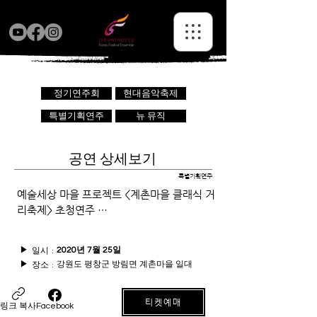
정기연주회
현대음악축제
특별기획연주
뉴 뮤직
공연 상세보기
특별기획연주
예술세상 마을 프로젝트 <계촌마을 클래식 거
리축제> 초청연주 …
일시 :
▶
2020년 7월 25일
강원도 평창군 방림면 계촌마을 일대
장소 :
▶
티켓예매
링크 복사
Facebook