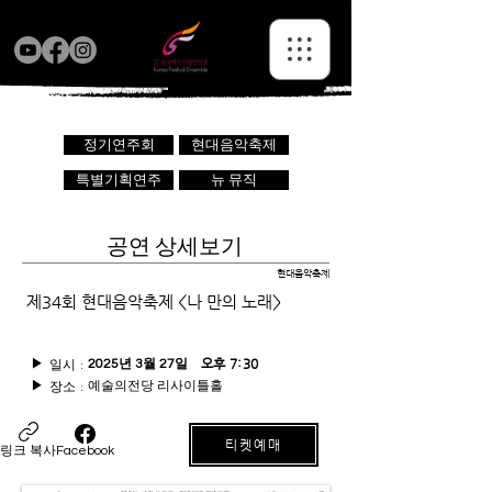
정기연주회
현대음악축제
특별기획연주
뉴 뮤직
공연 상세보기
현대음악축제
제34회 현대음악축제 <나 만의 노래>
일시 :
오후 7:30
▶
2025년 3월 27일
예술의전당 리사이틀홀
장소 :
▶
티켓예매
링크 복사
Facebook