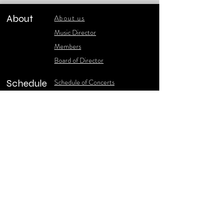
About
About us
​Music Director
​Members
Board of Director
Schedule
Schedule of Concerts
New Music
history of Concerts
Media
Concert Photos
1986-2006 Stories
Poster Gallery
Concerts Recordings
Contact
Contact us