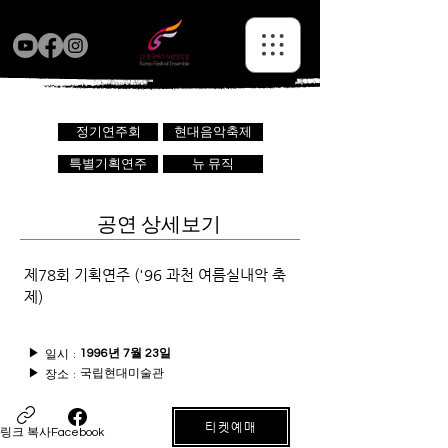
정기연주회
현대음악축제
특별기획연주
뉴 뮤직
공연 상세보기
제78회 기획연주 ('96 과천 여름실내악 축
제)
일시 :
▶
1996년 7월 23일
국립현대미술관
장소 :
▶
티켓예매
링크 복사
Facebook