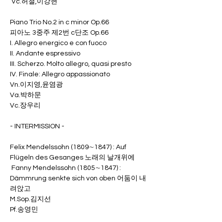
 Vc.허철,이강현
Piano Trio No.2 in c minor Op.66
피아노 3중주 제2번 c단조 Op.66
I. Allegro energico e con fuoco
II. Andante espressivo
III. Scherzo. Molto allegro, quasi presto
IV. Finale: Allegro appassionato
Vn.이지영,윤염광 
Va.박하문 
Vc.장우리
- INTERMISSION -
Felix Mendelssohn (1809∼1847) : Auf 
Flügeln des Gesanges 노래의 날개위에
 Fanny Mendelssohn (1805∼1847) : 
Dämmrung senkte sich von oben 어둠이 내
려앉고
M.Sop.김지선 
Pf.송영민