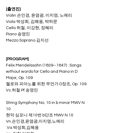
[출연진]
Violin 손인경, 윤염광, 이지영, 노예리
Viola 박성희, 김혜용, 박하문
Cello 허철, 이강현, 장혜리
Piano 송영민
Mezzo Soprano 김지선
[PROGRAM]
Felix Mendelssohn (1809∼1847) : Songs 
without words for Cello and Piano in D 
Major, Op. 109
첼로와 피아노를 위한 무언가 D장조, Op. 109
Vc.허철 Pf.송영민
String Symphony No. 10 in b minor MWV N 
10
현악 심포니 제10번 b단조 MWV N 10
Vn.손인경,윤염광,이지영,노예리
 Va.박성희,김혜용