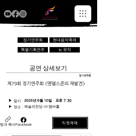
정기연주회
현대음악축제
특별기획연주
뉴 뮤직
공연 상세보기
정기연주회
제79회 정기연주회 <멘델스존의 재발견>
일시 :
오후 7:30
▶
2025년 6월 10일
예술의전당 IBK챔버홀
장소 :
▶
티켓예매
링크 복사
Facebook