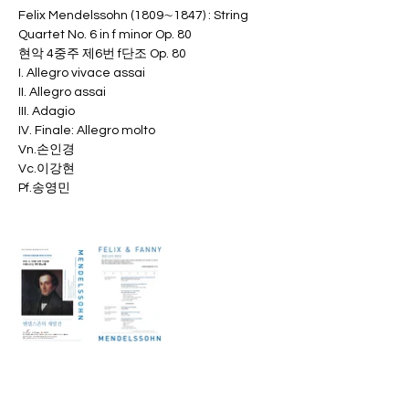
Felix Mendelssohn (1809∼1847) : String 
Quartet No. 6 in f minor Op. 80
현악 4중주 제6번 f단조 Op. 80
I. Allegro vivace assai
II. Allegro assai
III. Adagio
IV. Finale: Allegro molto
Vn.손인경 
Vc.이강현 
Pf.송영민
Previous
Next