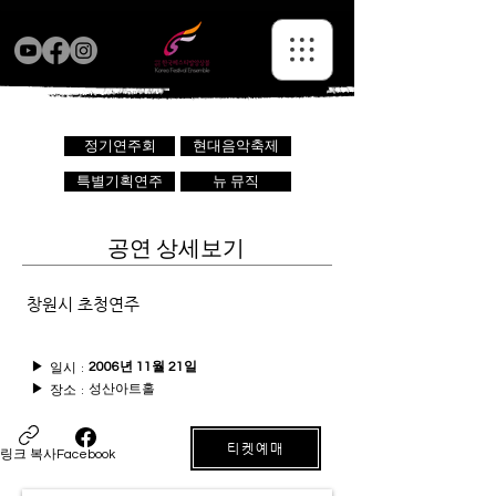
정기연주회
현대음악축제
특별기획연주
뉴 뮤직
공연 상세보기
창원시 초청연주
일시 :
▶
2006년 11월 21일
성산아트홀
장소 :
▶
티켓예매
링크 복사
Facebook