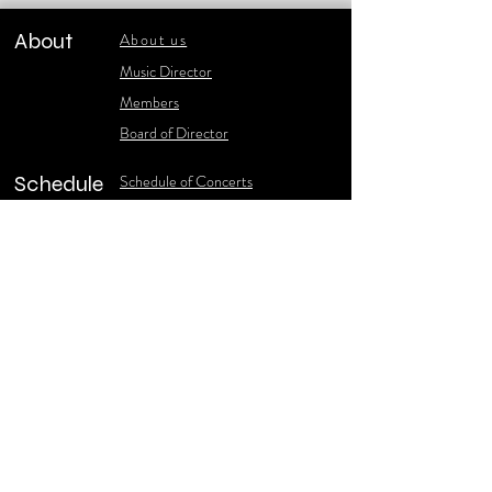
About
About us
​Music Director
​Members
Board of Director
Schedule
Schedule of Concerts
New Music
history of Concerts
Media
Concert Photos
1986-2006 Stories
Poster Gallery
Concerts Recordings
Contact
Contact us