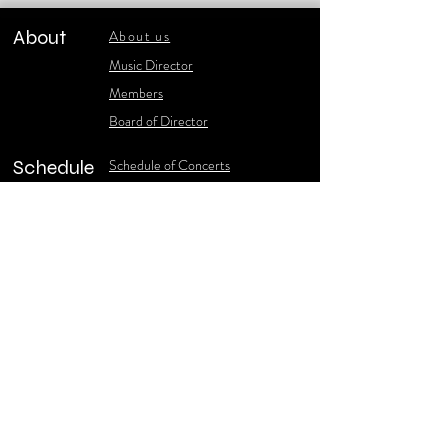
About
About us
​Music Director
​Members
Board of Director
Schedule
Schedule of Concerts
New Music
history of Concerts
Media
Concert Photos
1986-2006 Stories
Poster Gallery
Concerts Recordings
Contact
Contact us