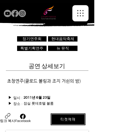
정기연주회
현대음악축제
특별기획연주
뉴 뮤직
공연 상세보기
초청연주(클로드 볼링과 조지 거쉰의 밤)
일시 :
▶
2011년 6월 23일
잠실 롯데호텔 볼룸
장소 :
▶
티켓예매
링크 복사
Facebook