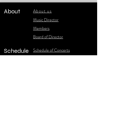
About
About us
​Music Director
​Members
Board of Director
Schedule
Schedule of Concerts
New Music
history of Concerts
Media
Concert Photos
1986-2006 Stories
Poster Gallery
Concerts Recordings
Contact
Contact us