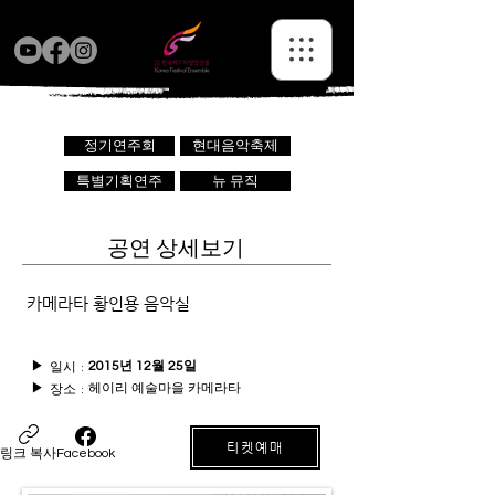
정기연주회
현대음악축제
특별기획연주
뉴 뮤직
공연 상세보기
카메라타 황인용 음악실
일시 :
▶
2015년 12월 25일
헤이리 예술마을 카메라타
장소 :
▶
티켓예매
링크 복사
Facebook