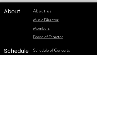
About
About us
​Music Director
​Members
Board of Director
Schedule
Schedule of Concerts
New Music
history of Concerts
Media
Concert Photos
1986-2006 Stories
Poster Gallery
Concerts Recordings
Contact
Contact us