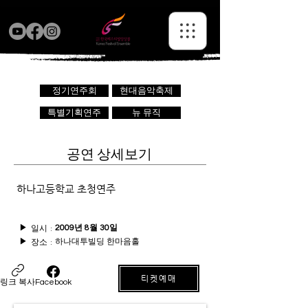
정기연주회
현대음악축제
특별기획연주
뉴 뮤직
공연 상세보기
하나고등학교 초청연주
일시 :
▶
2009년 8월 30일
하나대투빌딩 한마음홀
장소 :
▶
티켓예매
링크 복사
Facebook