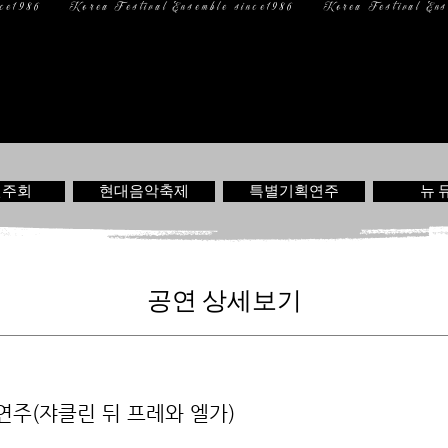
일 정
미디어
문 의
연주회
현대음악축제
특별기획연주
뉴 
공연 상세보기
주(쟈클린 뒤 프레와 엘가)