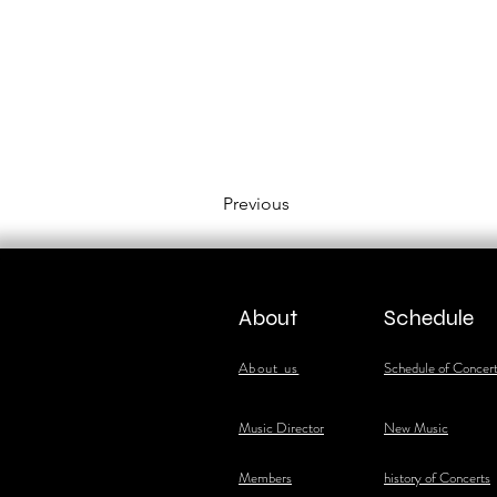
Previous
About
Schedule
About us
Schedule of Concer
​Music Director
New Music
​Members
history of Concerts