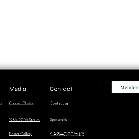
Member
Media
Contact
ts
Concert Photos
Contact us
1986-2006 Stories
Sponsorship
Poster Gallery
​연말기부금모금액내역