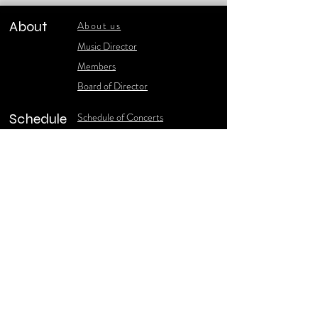
About
About us
​Music Director
​Members
Board of Director
Schedule
Schedule of Concerts
New Music
history of Concerts
Media
Concert Photos
1986-2006 Stories
Poster Gallery
Concerts Recordings
Contact
Contact us