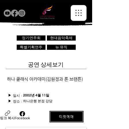
정기연주회
현대음악축제
특별기획연주
뉴 뮤직
공연 상세보기
하나 클래식 아카데미(김원정과 론 브랜튼)
일시 :
▶
2002년 4월 11일
하나은행 본점 강당
장소 :
▶
티켓예매
링크 복사
Facebook