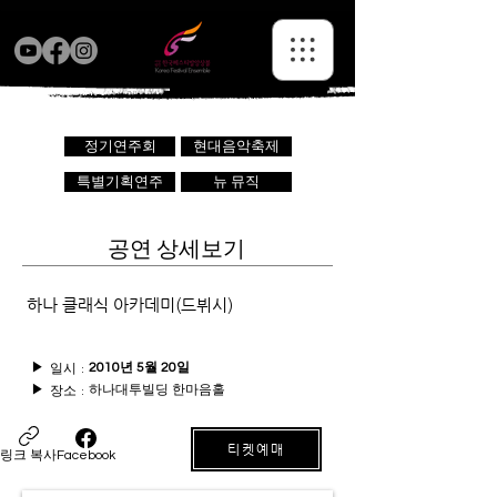
정기연주회
현대음악축제
특별기획연주
뉴 뮤직
공연 상세보기
하나 클래식 아카데미(드뷔시)
일시 :
▶
2010년 5월 20일
하나대투빌딩 한마음홀
장소 :
▶
티켓예매
링크 복사
Facebook