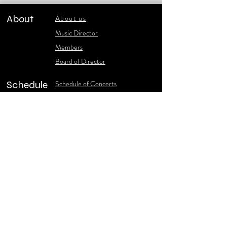
About
About us
​Music Director
​Members
Board of Director
Schedule
Schedule of Concerts
New Music
history of Concerts
Media
Concert Photos
1986-2006 Stories
Poster Gallery
Concerts Recordings
Contact
Contact us