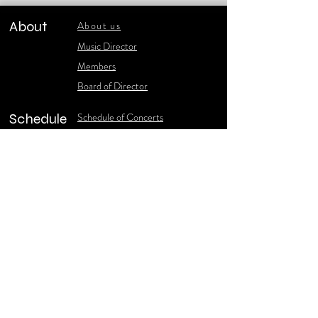
About
About us
​Music Director
​Members
Board of Director
Schedule
Schedule of Concerts
New Music
history of Concerts
Media
Concert Photos
1986-2006 Stories
Poster Gallery
Concerts Recordings
Contact
Contact us