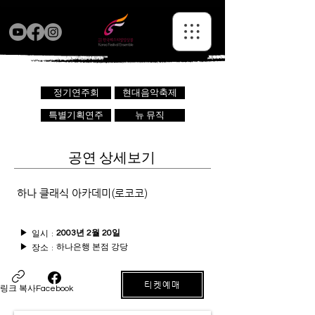
정기연주회
현대음악축제
특별기획연주
뉴 뮤직
공연 상세보기
하나 클래식 아카데미(로코코)
일시 :
▶
2003년 2월 20일
하나은행 본점 강당
장소 :
▶
티켓예매
링크 복사
Facebook