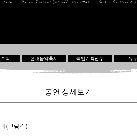
일 정
미디어
문 의
연주회
현대음악축제
특별기획연주
뉴 
공연 상세보기
미(브람스)