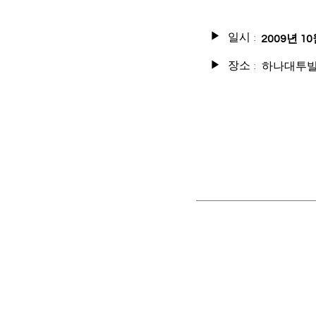
일시 :
▶
2009년 10
장소 :
하나대투빌
▶