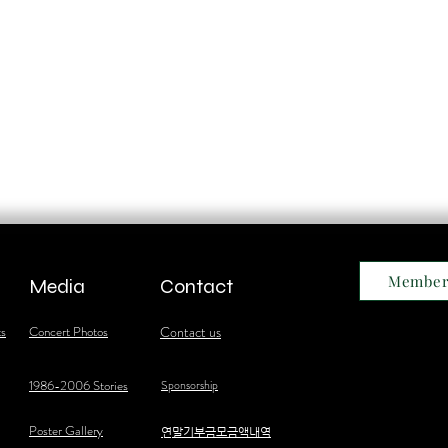
Member
Media
Contact
ts
Concert Photos
Contact us
1986-2006 Stories
Sponsorship
Poster Gallery
​연말기부금모금액내역