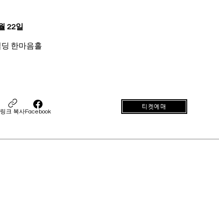
월 22일
딩 한마음홀
티켓예매
링크 복사
Facebook