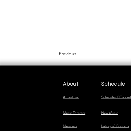
Previous
About
Schedule
About us
Schedule of Concer
​Music Director
New Music
​Members
history of Concerts