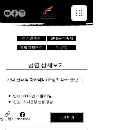
정기연주회
현대음악축제
특별기획연주
뉴 뮤직
공연 상세보기
하나 클래식 아카데미(쇼팽의 나라 폴란드)
일시 :
▶
2002년 11월 21일
하나은행 본점 강당
장소 :
▶
티켓예매
링크 복사
Facebook