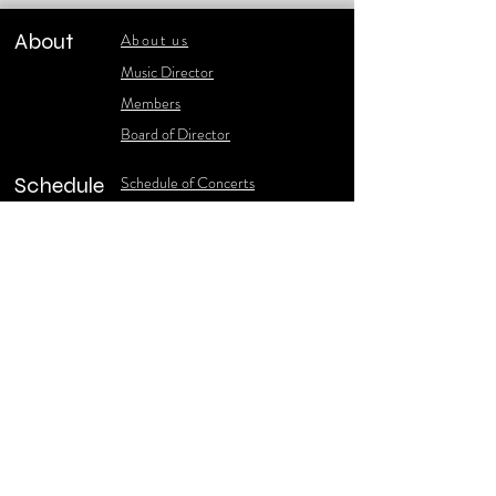
About
About us
​Music Director
​Members
Board of Director
Schedule
Schedule of Concerts
New Music
history of Concerts
Media
Concert Photos
1986-2006 Stories
Poster Gallery
Concerts Recordings
Contact
Contact us