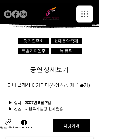
정기연주회
현대음악축제
특별기획연주
뉴 뮤직
공연 상세보기
하나 클래식 아카데미(스위스/루체른 축제)
일시 :
▶
2007년 6월 7일
대한투자빌딩 한마음홀
장소 :
▶
티켓예매
링크 복사
Facebook