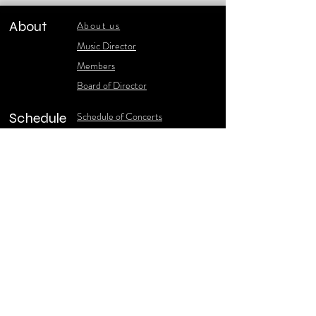
About
About us
​Music Director
​Members
Board of Director
Schedule
Schedule of Concerts
New Music
history of Concerts
Media
Concert Photos
1986-2006 Stories
Poster Gallery
Concerts Recordings
Contact
Contact us