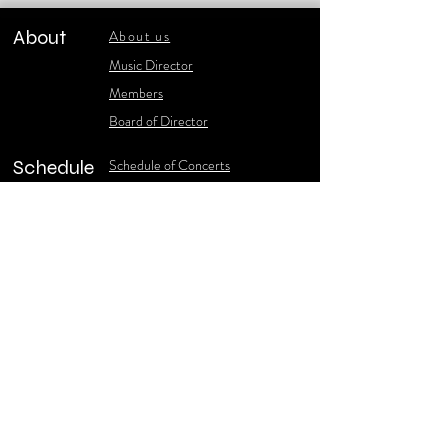
About
About us
​Music Director
​Members
Board of Director
Schedule
Schedule of Concerts
New Music
history of Concerts
Media
Concert Photos
1986-2006 Stories
Poster Gallery
Concerts Recordings
Contact
Contact us