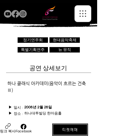
정기연주회
현대음악축제
특별기획연주
뉴 뮤직
공연 상세보기
하나 클래식 아카데미(음악이 흐르는 건축
Ⅲ)
일시 :
▶
2008년 2월 28일
하나대투빌딩 한마음홀
장소 :
▶
티켓예매
링크 복사
Facebook