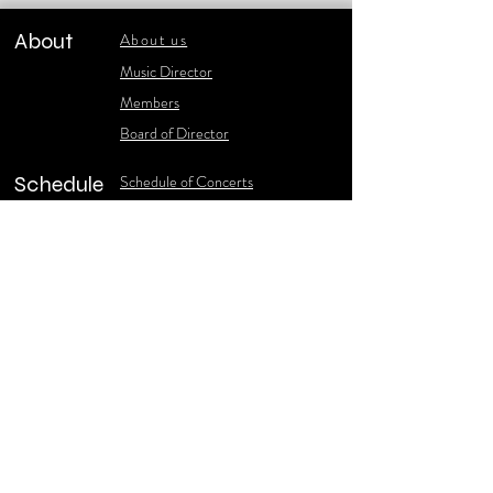
About
About us
​Music Director
​Members
Board of Director
Schedule
Schedule of Concerts
New Music
history of Concerts
Media
Concert Photos
1986-2006 Stories
Poster Gallery
Concerts Recordings
Contact
Contact us