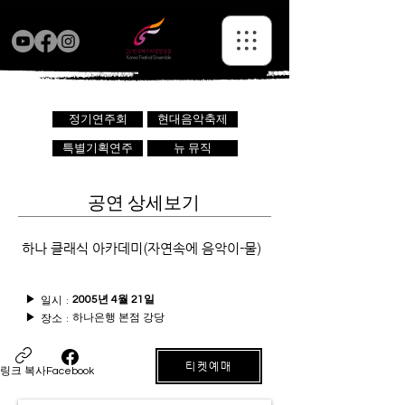
정기연주회
현대음악축제
특별기획연주
뉴 뮤직
공연 상세보기
하나 클래식 아카데미(자연속에 음악이-물)
일시 :
▶
2005년 4월 21일
하나은행 본점 강당
장소 :
▶
티켓예매
링크 복사
Facebook