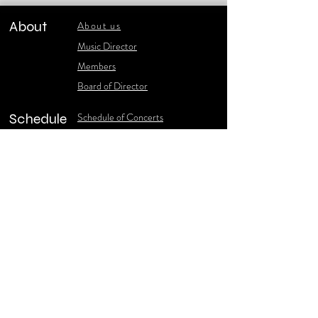
About
About us
​Music Director
​Members
Board of Director
Schedule
Schedule of Concerts
New Music
history of Concerts
Media
Concert Photos
1986-2006 Stories
Poster Gallery
Concerts Recordings
Contact
Contact us