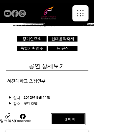
정기연주회
현대음악축제
특별기획연주
뉴 뮤직
공연 상세보기
혜전대학교 초청연주
일시 :
▶
2012년 5월 11일
롯데호텔
장소 :
▶
티켓예매
링크 복사
Facebook