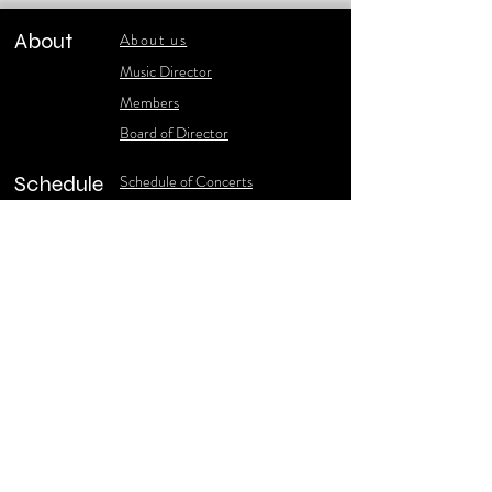
About
About us
​Music Director
​Members
Board of Director
Schedule
Schedule of Concerts
New Music
history of Concerts
Media
Concert Photos
1986-2006 Stories
Poster Gallery
Concerts Recordings
Contact
Contact us