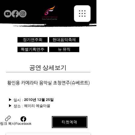
정기연주회
현대음악축제
특별기획연주
뉴 뮤직
공연 상세보기
황인용 카메라타 음악실 초청연주(슈베르트)
일시 :
▶
2010년 12월 25일
헤이리 예술마을
장소 :
▶
티켓예매
링크 복사
Facebook