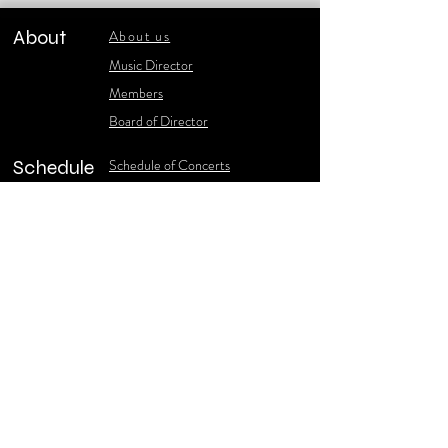
About
About us
​Music Director
​Members
Board of Director
Schedule
Schedule of Concerts
New Music
history of Concerts
Media
Concert Photos
1986-2006 Stories
Poster Gallery
Concerts Recordings
Contact
Contact us