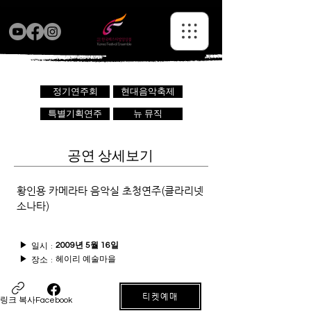
정기연주회
현대음악축제
특별기획연주
뉴 뮤직
공연 상세보기
황인용 카메라타 음악실 초청연주(클라리넷
소나타)
일시 :
▶
2009년 5월 16일
헤이리 예술마을
장소 :
▶
티켓예매
링크 복사
Facebook