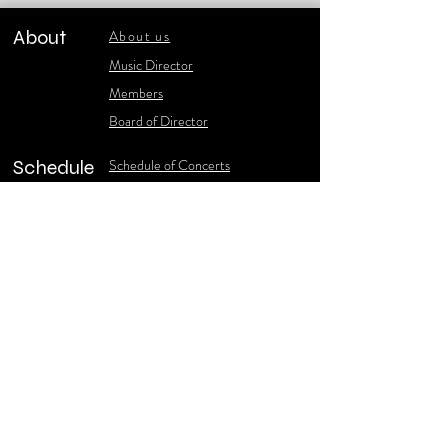
About
About us
​Music Director
​Members
Board of Director
Schedule
Schedule of Concerts
New Music
history of Concerts
Media
Concert Photos
1986-2006 Stories
Poster Gallery
Concerts Recordings
Contact
Contact us