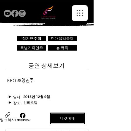
정기연주회
현대음악축제
특별기획연주
뉴 뮤직
공연 상세보기
KPO 초청연주
일시 :
▶
2015년 12월 9일
신라호텔
장소 :
▶
티켓예매
링크 복사
Facebook