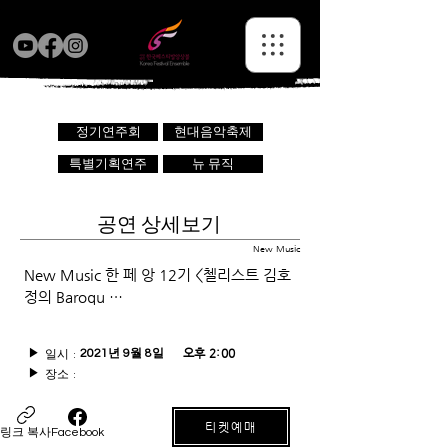
정기연주회
현대음악축제
특별기획연주
뉴 뮤직
공연 상세보기
New Music
New Music 한 페 앙 12기 <첼리스트 김호
정의 Baroqu …
일시 :
오후 2:00
▶
2021년 9월 8일
장소 :
▶
티켓예매
링크 복사
Facebook