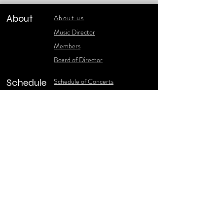
About
About us
​Music Director
​Members
Board of Director
Schedule
Schedule of Concerts
New Music
history of Concerts
Media
Concert Photos
1986-2006 Stories
Poster Gallery
Concerts Recordings
Contact
Contact us