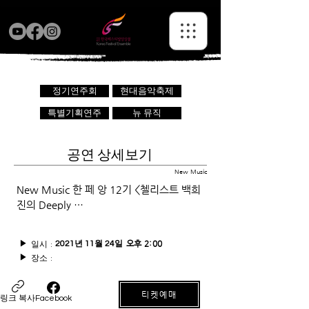
정기연주회
현대음악축제
특별기획연주
뉴 뮤직
공연 상세보기
New Music
New Music 한 페 앙 12기 <첼리스트 백희
진의 Deeply …
일시 :
오후 2:00
▶
2021년 11월 24일
장소 :
▶
티켓예매
링크 복사
Facebook