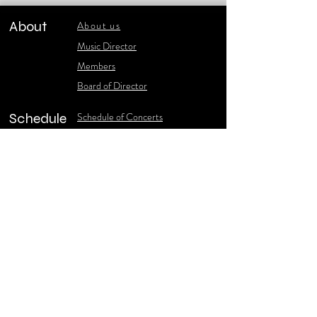
About
About us
​Music Director
​Members
Board of Director
Schedule
Schedule of Concerts
New Music
history of Concerts
Media
Concert Photos
1986-2006 Stories
Poster Gallery
Concerts Recordings
Contact
Contact us