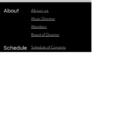
About
About us
​Music Director
​Members
Board of Director
Schedule
Schedule of Concerts
New Music
history of Concerts
Media
Concert Photos
1986-2006 Stories
Poster Gallery
Concerts Recordings
Contact
Contact us