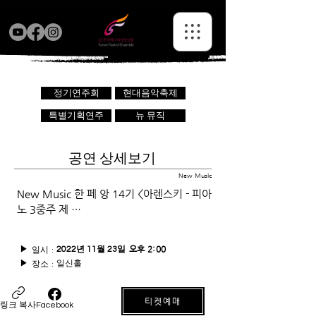
정기연주회
현대음악축제
특별기획연주
뉴 뮤직
공연 상세보기
New Music
New Music 한 페 앙 14기 <아렌스키 - 피아
노 3중주 제 …
일시 :
오후 2:00
▶
2022년 11월 23일
일신홀
장소 :
▶
티켓예매
링크 복사
Facebook