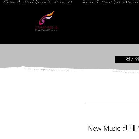
  Korea Festival Ensemble since1986   
홈
소 개
정기
New Music 한 