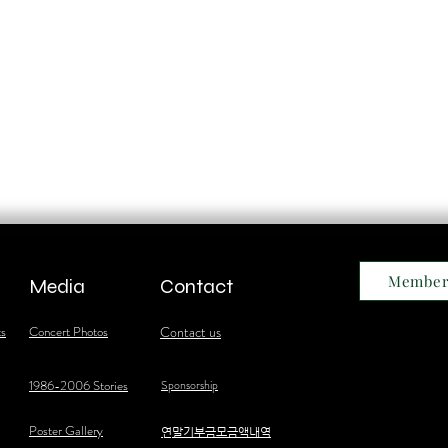
Member
Media
Contact
ts
Concert Photos
Contact us
1986-2006 Stories
Sponsorship
Poster Gallery
​연말기부금모금액내역