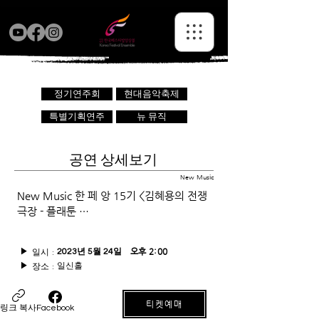
정기연주회
현대음악축제
특별기획연주
뉴 뮤직
공연 상세보기
New Music
New Music 한 페 앙 15기 <김혜용의 전쟁
극장 - 플래툰 …
일시 :
오후 2:00
▶
2023년 5월 24일
일신홀
장소 :
▶
티켓예매
링크 복사
Facebook