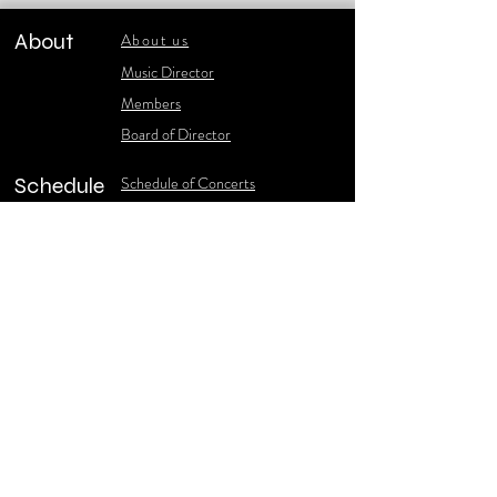
About
About us
​Music Director
​Members
Board of Director
Schedule
Schedule of Concerts
New Music
history of Concerts
Media
Concert Photos
1986-2006 Stories
Poster Gallery
Concerts Recordings
Contact
Contact us