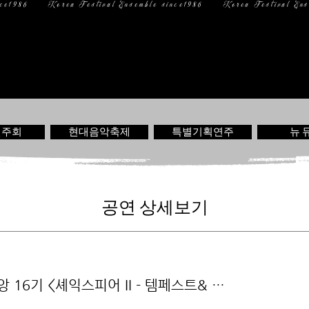
일 정
미디어
문 의
연주회
현대음악축제
특별기획연주
뉴 
공연 상세보기
 앙 16기 <셰익스피어 II - 템페스트& …