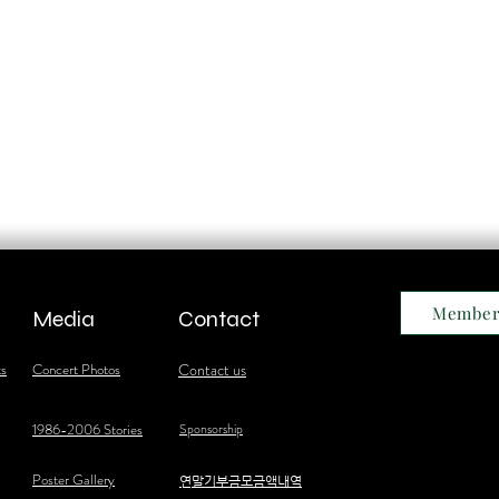
Member
Media
Contact
ts
Concert Photos
Contact us
1986-2006 Stories
Sponsorship
Poster Gallery
​연말기부금모금액내역