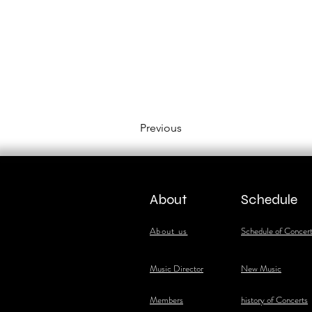
Previous
About
Schedule
About us
Schedule of Concer
​Music Director
New Music
​Members
history of Concerts