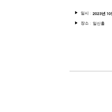
일시 :
▶
2023년 10
장소 :
일신홀
▶