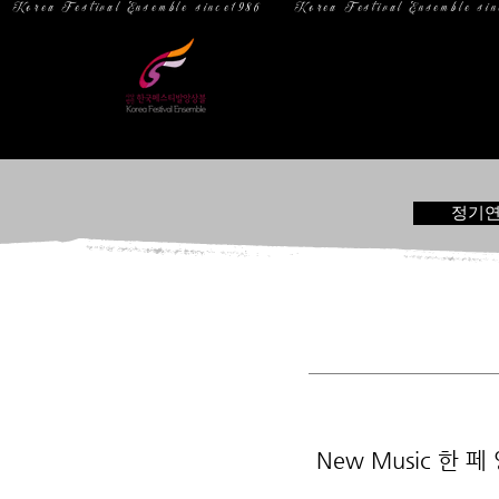
  Korea Festival Ensemble since1986   
홈
소 개
정기
New Music 한 페