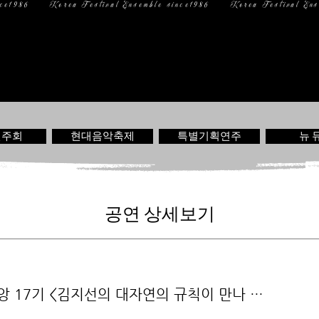
일 정
미디어
문 의
연주회
현대음악축제
특별기획연주
뉴 
공연 상세보기
 페 앙 17기 <김지선의 대자연의 규칙이 만나 …