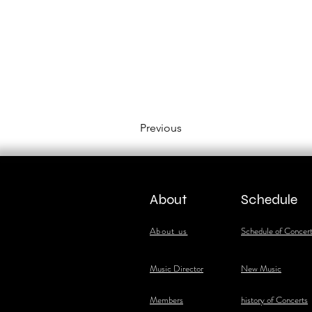
Previous
About
Schedule
About us
Schedule of Concer
​Music Director
New Music
​Members
history of Concerts