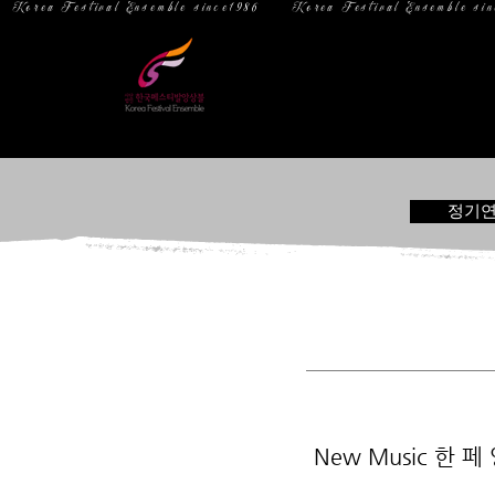
  Korea Festival Ensemble since1986   
홈
소 개
정기
New Music 한