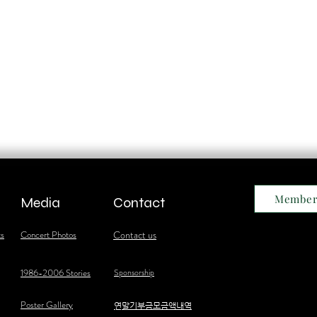
Member
Media
Contact
ts
Concert Photos
Contact us
1986-2006 Stories
Sponsorship
Poster Gallery
​연말기부금모금액내역