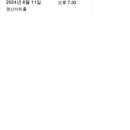
2024년 6월 11일
오후 7:30
영산아트홀
About
About us
​Music Director
​Members
Board of Director
Schedule
Schedule of Concerts
New Music
history of Concerts
Media
Concert Photos