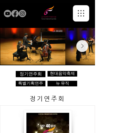
현대음악축제
정기연주회
특별기획연주
뉴 뮤직
정기연주회