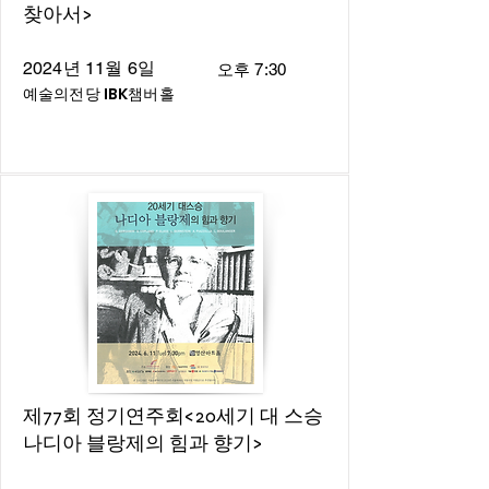
찾아서>
2024년 11월 6일
오후 7:30
예술의전당 IBK챔버홀
제77회 정기연주회<20세기 대 스승
나디아 블랑제의 힘과 향기>