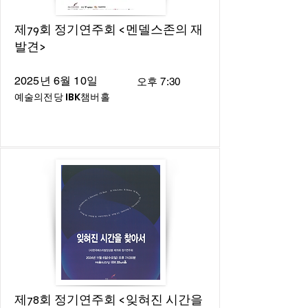
제79회 정기연주회 <멘델스존의 재
발견>
2025년 6월 10일
오후 7:30
예술의전당 IBK챔버홀
제78회 정기연주회 <잊혀진 시간을