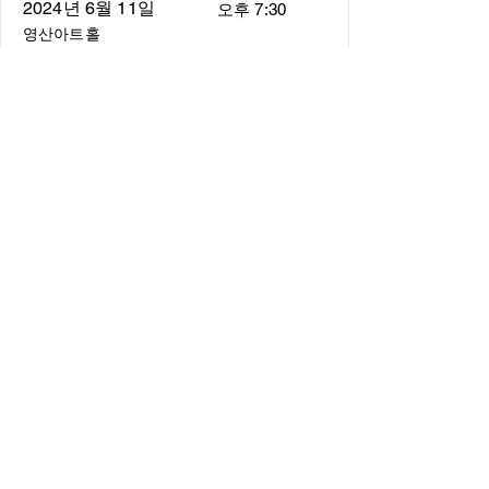
2024년 6월 11일
오후 7:30
영산아트홀
About
About us
​Music Director
​Members
Board of Director
Schedule
Schedule of Concerts
New Music
history of Concerts
Media
Concert Photos