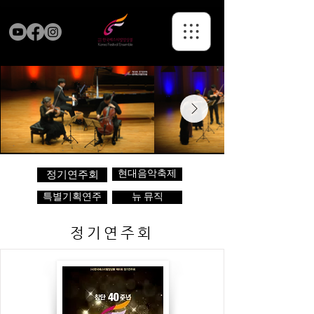
현대음악축제
정기연주회
특별기획연주
뉴 뮤직
정기연주회