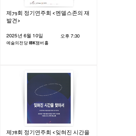
제79회 정기연주회 <멘델스존의 재
발견>
2025년 6월 10일
오후 7:30
예술의전당 IBK챔버홀
제78회 정기연주회 <잊혀진 시간을