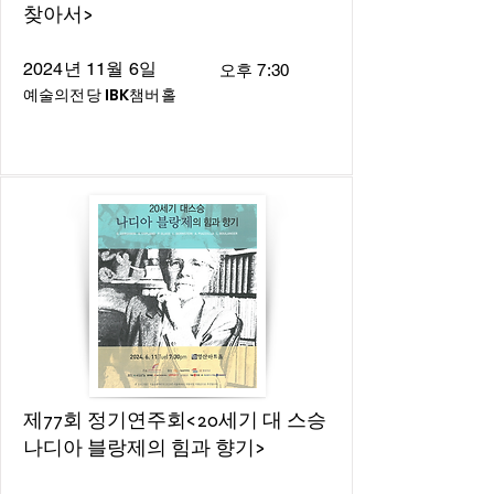
찾아서>
2024년 11월 6일
오후 7:30
예술의전당 IBK챔버홀
제77회 정기연주회<20세기 대 스승
나디아 블랑제의 힘과 향기>