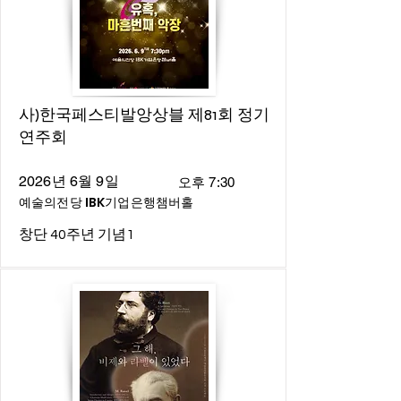
사)한국페스티발앙상블 제81회 정기
연주회
2026년 6월 9일
오후 7:30
예술의전당 IBK기업은행챔버홀
창단 40주년 기념1