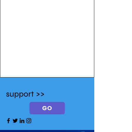
support >>
GO