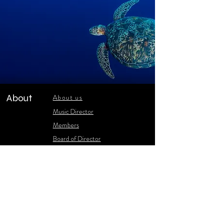
About
About us
​Music Director
​Members
Board of Director
Schedule
Schedule of Concerts
New Music
history of Concerts
Media
Concert Photos