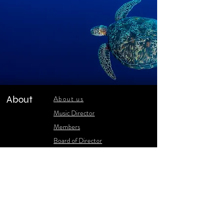
About
About us
​Music Director
​Members
Board of Director
Schedule
Schedule of Concerts
New Music
history of Concerts
Media
Concert Photos