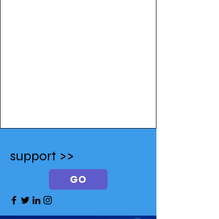
support >>
GO