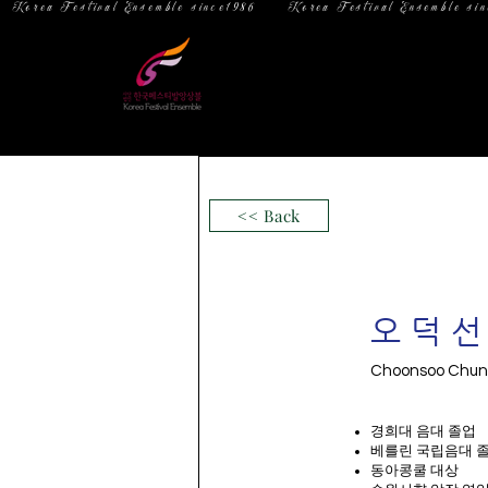
  Korea Festival Ensemble since1986   
홈
소 개
<< Back
오덕
Choonsoo Chu
경희대 음대 졸업
베를린 국립음대 졸
동아콩쿨 대상