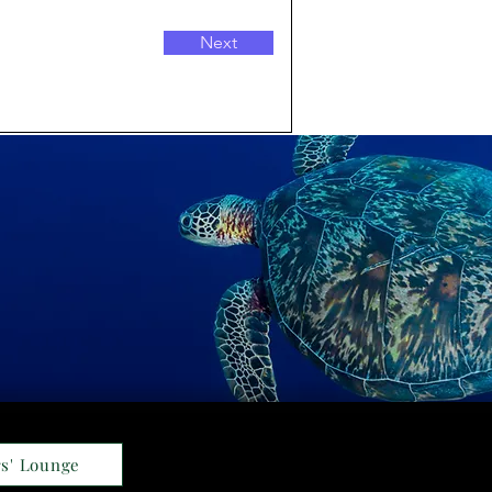
Next
s' Lounge