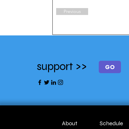
Previous
support >>
GO
About
Schedule