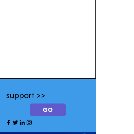
support >>
GO