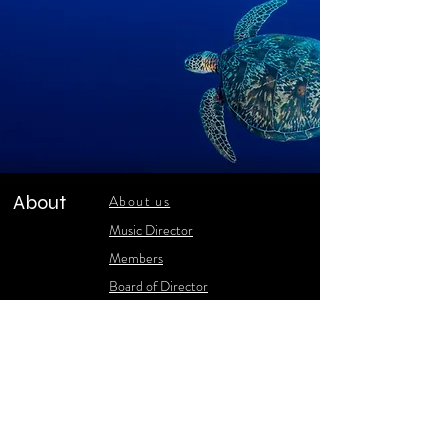
About
About us
​Music Director
​Members
Board of Director
Schedule
Schedule of Concerts
New Music
history of Concerts
Media
Concert Photos