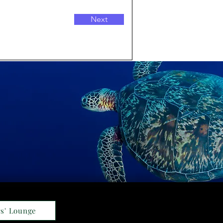
Next
s' Lounge