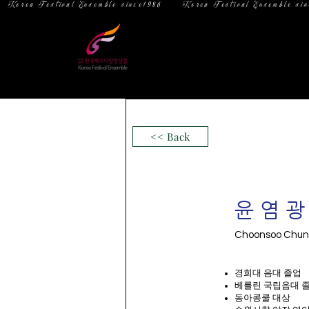
  Korea Festival Ensemble since1986   
홈
소 개
<< Back
윤염
Choonsoo Chu
경희대 음대 졸업
베를린 국립음대 졸
동아콩쿨 대상