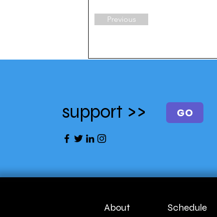
Previous
support >>
GO
About
Schedule