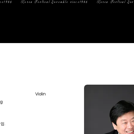
일 정
미디어
문 의
광
Violin
ng
업.