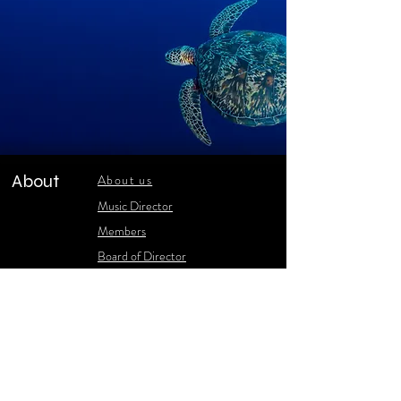
About
About us
​Music Director
​Members
Board of Director
Schedule
Schedule of Concerts
New Music
history of Concerts
Media
Concert Photos