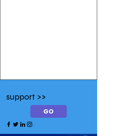
support >>
GO