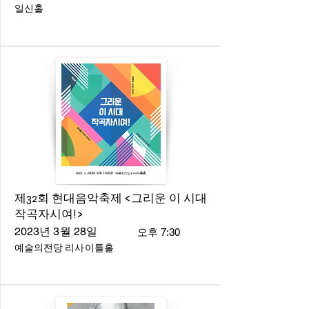
일신홀
제32회 현대음악축제 <그리운 이 시대
작곡자시여!>
2023년 3월 28일
오후 7:30
예술의전당 리사이틀홀