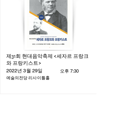
제31회 현대음악축제 <세자르 프랑크
와 프랑키스트>
2022년 3월 29일
오후 7:30
예술의전당 리사이틀홀
About
About us
​Music Director