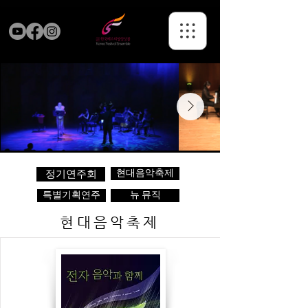
현대음악축제
정기연주회
특별기획연주
뉴 뮤직
현대음악축제