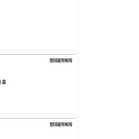
현대음악축제
틀홀
현대음악축제