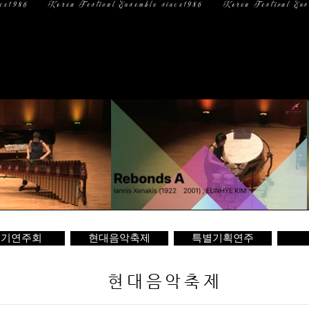
일 정
미디어
문 의
정기연주회
현대음악축제
특별기획연주
현대음악축제