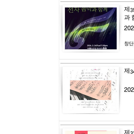
제3
과 
20
창단
제3
20
제3