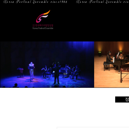
  Korea Festival Ensemble since1986   
홈
소 개