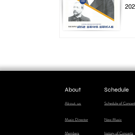
20
About
Schedule
About us
Schedule of Concer
​Music Director
New Music
​Members
history of Concerts