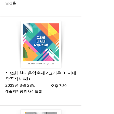
일신홀
제32회 현대음악축제 <그리운 이 시대
작곡자시여!>
2023년 3월 28일
오후 7:30
예술의전당 리사이틀홀