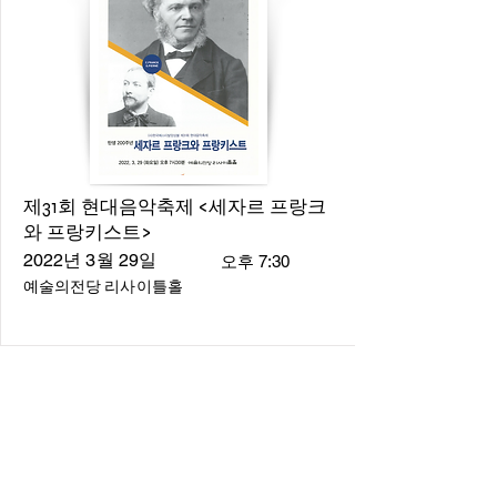
제31회 현대음악축제 <세자르 프랑크
와 프랑키스트>
2022년 3월 29일
오후 7:30
예술의전당 리사이틀홀
About
About us
​Music Director