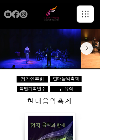
현대음악축제
정기연주회
특별기획연주
뉴 뮤직
현대음악축제