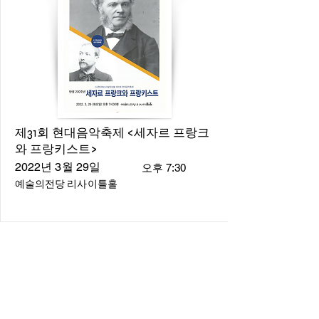
제31회 현대음악축제 <세자르 프랑크
와 프랑키스트>
2022년 3월 29일
오후 7:30
예술의전당 리사이틀홀
About
About us
​Music Director