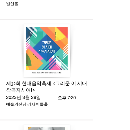
일신홀
제32회 현대음악축제 <그리운 이 시대
작곡자시여!>
2023년 3월 28일
오후 7:30
예술의전당 리사이틀홀