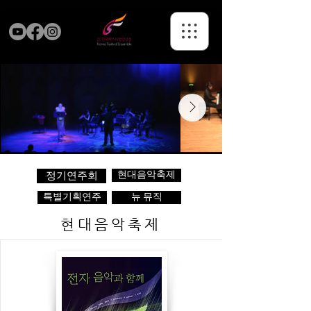
현대음악축제
정기연주회
특별기획연주
뉴 뮤직
현대음악축제