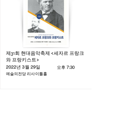
제31회 현대음악축제 <세자르 프랑크
와 프랑키스트>
2022년 3월 29일
오후 7:30
예술의전당 리사이틀홀
About
About us
​Music Director