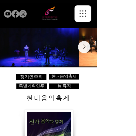
현대음악축제
정기연주회
특별기획연주
뉴 뮤직
현대음악축제