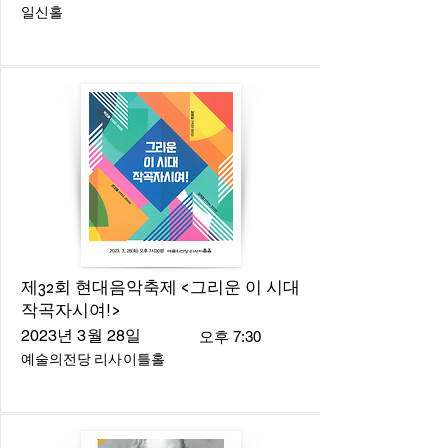
일신홀
제32회 현대음악축제 <그리운 이 시대
작곡자시여!>
2023년 3월 28일
오후 7:30
예술의전당 리사이틀홀