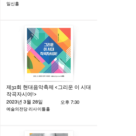
일신홀
제32회 현대음악축제 <그리운 이 시대
작곡자시여!>
2023년 3월 28일
오후 7:30
예술의전당 리사이틀홀