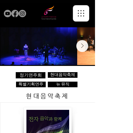
현대음악축제
정기연주회
특별기획연주
뉴 뮤직
현대음악축제