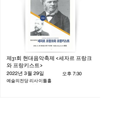
제31회 현대음악축제 <세자르 프랑크
와 프랑키스트>
2022년 3월 29일
오후 7:30
예술의전당 리사이틀홀
About
About us
​Music Director